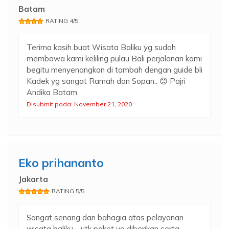
Batam
RATING 4/5
Terima kasih buat Wisata Baliku yg sudah
membawa kami keliling pulau Bali perjalanan kami
begitu menyenangkan di tambah dengan guide bli
Kadek yg sangat Ramah dan Sopan.. 😊 Pajri
Andika Batam
Disubmit pada: November 21, 2020
Eko prihananto
Jakarta
RATING 5/5
Sangat senang dan bahagia atas pelayanan
wisata baliku… utk paket yg diberikan serta