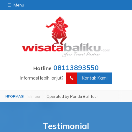
Menu
08113893550
Hotline
Informasi lebih lanjut?
Kontak Kami
ndu Bali Tour
Operated by Pandu Bali Tour
Testimonial