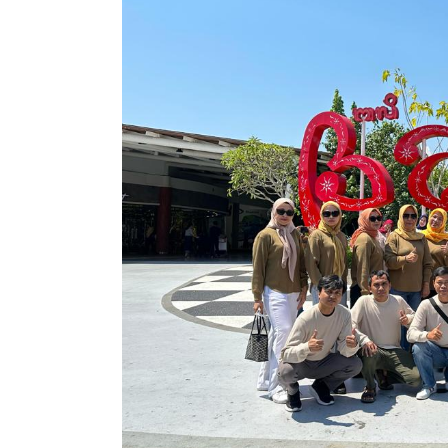
Tiket Raft
Bali
Rp 
*Mulai