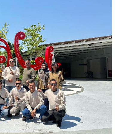
ing Di Bali Harga
Paket Watersport Tanjung
Dome...
Benoa ...
One Day Tour
Benoa
One Day Tour
321.000
Rp 500.000
/ Orang
/ Orang
*Mulai