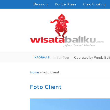
Beranda
Kontak Kami
Cara Booking
Operated by Pandu Bali Tour
Operated by Pandu Bali Tour
Home
»
Foto Client
Foto Client