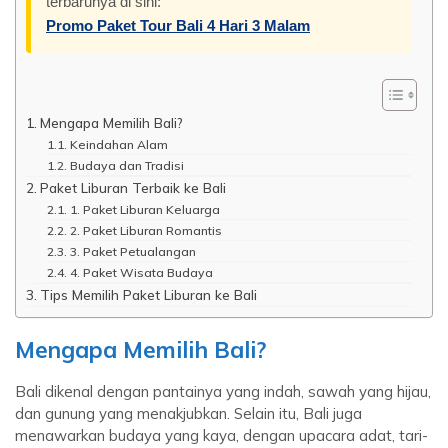
terbarunya di sini:
Promo Paket Tour Bali 4 Hari 3 Malam
Mengapa Memilih Bali?
Keindahan Alam
Budaya dan Tradisi
Paket Liburan Terbaik ke Bali
1. Paket Liburan Keluarga
2. Paket Liburan Romantis
3. Paket Petualangan
4. Paket Wisata Budaya
Tips Memilih Paket Liburan ke Bali
Mengapa Memilih Bali?
Bali dikenal dengan pantainya yang indah, sawah yang hijau,
dan gunung yang menakjubkan. Selain itu, Bali juga
menawarkan budaya yang kaya, dengan upacara adat, tari-