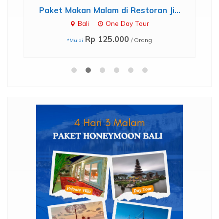
..
Paket Wisata Bali Bali 4 hari ...
P
Bali
4 Hari 3 malam
Rp 1.950.000
/ Orang
*Mulai