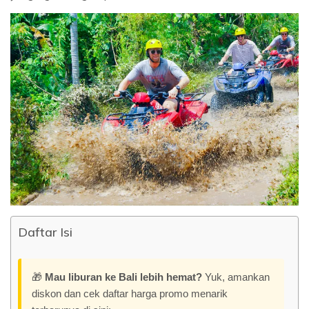
Daftar Isi
🎁
Mau liburan ke Bali lebih hemat?
Yuk, amankan
diskon dan cek daftar harga promo menarik