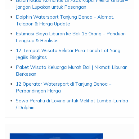
Bulan Madu Romantis Di Atas Kapal Pesiar di Bali –
Jangan Lupakan untuk Pasangan
Dolphin Watersport Tanjung Benoa – Alamat,
Telepon & Harga Update
Estimasi Biaya Liburan ke Bali 15 Orang – Panduan
Lengkap & Realistis
12 Tempat Wisata Sekitar Pura Tanah Lot Yang
Jegiiis Bingitss
Paket Wisata Keluarga Murah Bali | Nikmati Liburan
Berkesan
12 Operator Watersport di Tanjung Benoa –
Perbandingan Harga
Sewa Perahu di Lovina untuk Melihat Lumba-Lumba
/ Dolphin