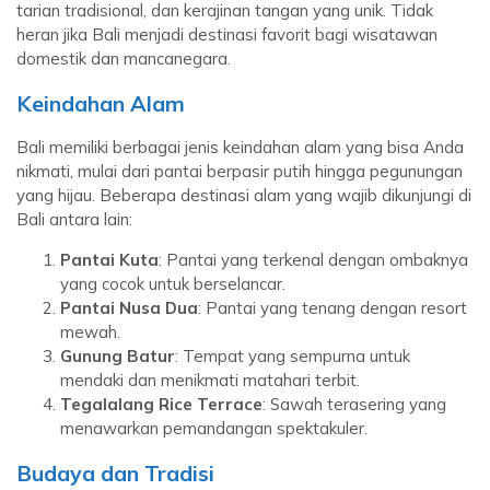
tarian tradisional, dan kerajinan tangan yang unik. Tidak
heran jika Bali menjadi destinasi favorit bagi wisatawan
domestik dan mancanegara.
Keindahan Alam
Bali memiliki berbagai jenis keindahan alam yang bisa Anda
nikmati, mulai dari pantai berpasir putih hingga pegunungan
yang hijau. Beberapa destinasi alam yang wajib dikunjungi di
Bali antara lain:
Pantai Kuta
: Pantai yang terkenal dengan ombaknya
yang cocok untuk berselancar.
Pantai Nusa Dua
: Pantai yang tenang dengan resort
mewah.
Gunung Batur
: Tempat yang sempurna untuk
mendaki dan menikmati matahari terbit.
Tegalalang Rice Terrace
: Sawah terasering yang
menawarkan pemandangan spektakuler.
Budaya dan Tradisi