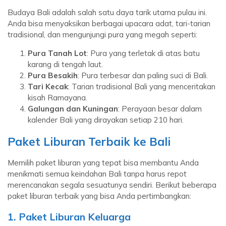
Budaya Bali adalah salah satu daya tarik utama pulau ini.
Anda bisa menyaksikan berbagai upacara adat, tari-tarian
tradisional, dan mengunjungi pura yang megah seperti:
Pura Tanah Lot
: Pura yang terletak di atas batu
karang di tengah laut.
Pura Besakih
: Pura terbesar dan paling suci di Bali.
Tari Kecak
: Tarian tradisional Bali yang menceritakan
kisah Ramayana.
Galungan dan Kuningan
: Perayaan besar dalam
kalender Bali yang dirayakan setiap 210 hari.
Paket Liburan Terbaik ke Bali
Memilih paket liburan yang tepat bisa membantu Anda
menikmati semua keindahan Bali tanpa harus repot
merencanakan segala sesuatunya sendiri. Berikut beberapa
paket liburan terbaik yang bisa Anda pertimbangkan:
1. Paket Liburan Keluarga