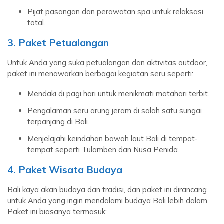
Pijat pasangan dan perawatan spa untuk relaksasi
total.
3. Paket Petualangan
Untuk Anda yang suka petualangan dan aktivitas outdoor,
paket ini menawarkan berbagai kegiatan seru seperti:
Mendaki di pagi hari untuk menikmati matahari terbit.
Pengalaman seru arung jeram di salah satu sungai
terpanjang di Bali.
Menjelajahi keindahan bawah laut Bali di tempat-
tempat seperti Tulamben dan Nusa Penida.
4. Paket Wisata Budaya
Bali kaya akan budaya dan tradisi, dan paket ini dirancang
untuk Anda yang ingin mendalami budaya Bali lebih dalam.
Paket ini biasanya termasuk: