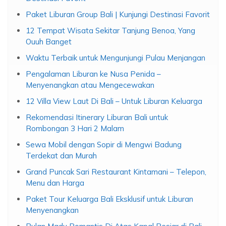
Paket Liburan Group Bali | Kunjungi Destinasi Favorit
12 Tempat Wisata Sekitar Tanjung Benoa, Yang
Ouuh Banget
Waktu Terbaik untuk Mengunjungi Pulau Menjangan
Pengalaman Liburan ke Nusa Penida –
Menyenangkan atau Mengecewakan
12 Villa View Laut Di Bali – Untuk Liburan Keluarga
Rekomendasi Itinerary Liburan Bali untuk
Rombongan 3 Hari 2 Malam
Sewa Mobil dengan Sopir di Mengwi Badung
Terdekat dan Murah
Grand Puncak Sari Restaurant Kintamani – Telepon,
Menu dan Harga
Paket Tour Keluarga Bali Eksklusif untuk Liburan
Menyenangkan