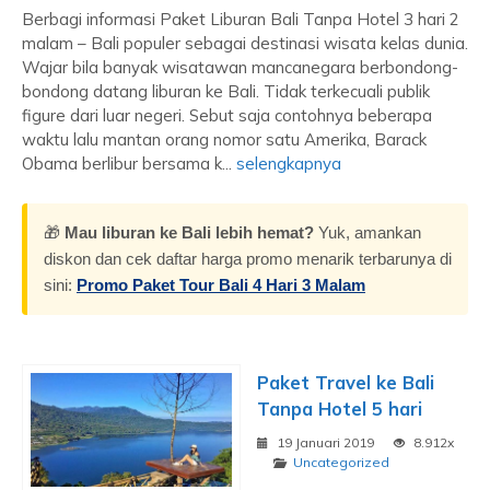
Berbagi informasi Paket Liburan Bali Tanpa Hotel 3 hari 2
malam – Bali populer sebagai destinasi wisata kelas dunia.
Wajar bila banyak wisatawan mancanegara berbondong-
bondong datang liburan ke Bali. Tidak terkecuali publik
figure dari luar negeri. Sebut saja contohnya beberapa
waktu lalu mantan orang nomor satu Amerika, Barack
Obama berlibur bersama k...
selengkapnya
🎁
Mau liburan ke Bali lebih hemat?
Yuk, amankan
diskon dan cek daftar harga promo menarik terbarunya di
sini:
Promo Paket Tour Bali 4 Hari 3 Malam
Paket Travel ke Bali
Tanpa Hotel 5 hari
19 Januari 2019
8.912x
Uncategorized