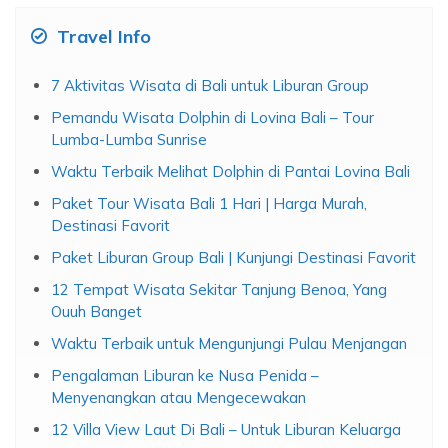
Travel Info
7 Aktivitas Wisata di Bali untuk Liburan Group
Pemandu Wisata Dolphin di Lovina Bali – Tour
Lumba-Lumba Sunrise
Waktu Terbaik Melihat Dolphin di Pantai Lovina Bali
Paket Tour Wisata Bali 1 Hari | Harga Murah,
Destinasi Favorit
Paket Liburan Group Bali | Kunjungi Destinasi Favorit
12 Tempat Wisata Sekitar Tanjung Benoa, Yang
Ouuh Banget
Waktu Terbaik untuk Mengunjungi Pulau Menjangan
Pengalaman Liburan ke Nusa Penida –
Menyenangkan atau Mengecewakan
12 Villa View Laut Di Bali – Untuk Liburan Keluarga