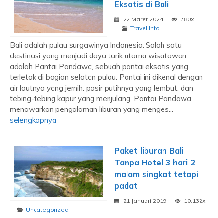
Eksotis di Bali
22 Maret 2024
780x
Travel Info
Bali adalah pulau surgawinya Indonesia. Salah satu
destinasi yang menjadi daya tarik utama wisatawan
adalah Pantai Pandawa, sebuah pantai eksotis yang
terletak di bagian selatan pulau. Pantai ini dikenal dengan
air lautnya yang jernih, pasir putihnya yang lembut, dan
tebing-tebing kapur yang menjulang. Pantai Pandawa
menawarkan pengalaman liburan yang menges...
selengkapnya
Paket liburan Bali
Tanpa Hotel 3 hari 2
malam singkat tetapi
padat
21 Januari 2019
10.132x
Uncategorized