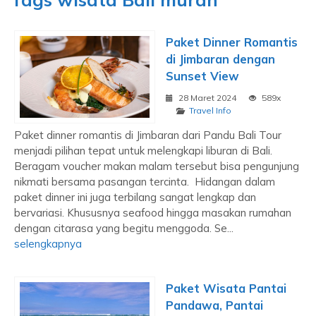
Paket Dinner Romantis
di Jimbaran dengan
Sunset View
28 Maret 2024
589x
Travel Info
Paket dinner romantis di Jimbaran dari Pandu Bali Tour
menjadi pilihan tepat untuk melengkapi liburan di Bali.
Beragam voucher makan malam tersebut bisa pengunjung
nikmati bersama pasangan tercinta. Hidangan dalam
paket dinner ini juga terbilang sangat lengkap dan
bervariasi. Khususnya seafood hingga masakan rumahan
dengan citarasa yang begitu menggoda. Se...
selengkapnya
Paket Wisata Pantai
Pandawa, Pantai