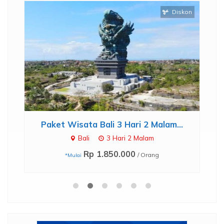
skon
Diskon
Paket Wisata Bali 3 Hari 2 Malam...
Bali
3 Hari 2 Malam
Rp 1.850.000
/ Orang
*Mulai