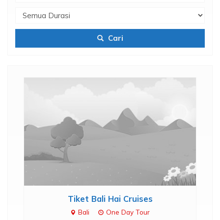
Cari
.
Tiket Bali Hai Cruises
P
Bali
One Day Tour