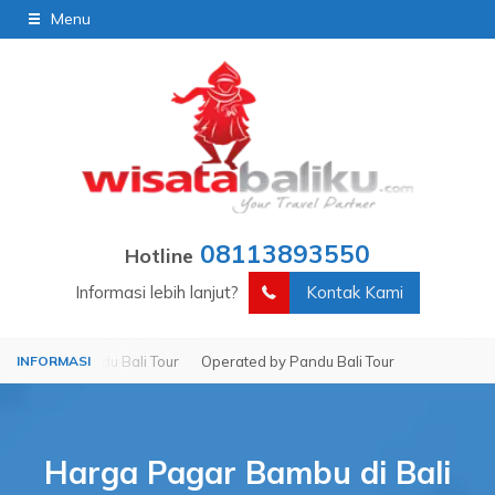
Menu
08113893550
Hotline
Informasi lebih lanjut?
Kontak Kami
by Pandu Bali Tour
Operated by Pandu Bali Tour
Harga Pagar Bambu di Bali