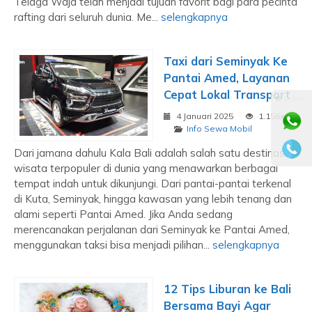
Telaga Waja telah menjadi tujuan favorit bagi para pecinta
rafting dari seluruh dunia. Me...
selengkapnya
Taxi dari Seminyak Ke
Pantai Amed, Layanan
Cepat Lokal Transport
⚫ Online
4 Januari 2025
1.156x
Info Sewa Mobil
Dari jamana dahulu Kala Bali adalah salah satu destinasi
wisata terpopuler di dunia yang menawarkan berbagai
tempat indah untuk dikunjungi. Dari pantai-pantai terkenal
di Kuta, Seminyak, hingga kawasan yang lebih tenang dan
alami seperti Pantai Amed. Jika Anda sedang
merencanakan perjalanan dari Seminyak ke Pantai Amed,
menggunakan taksi bisa menjadi pilihan...
selengkapnya
12 Tips Liburan ke Bali
Bersama Bayi Agar