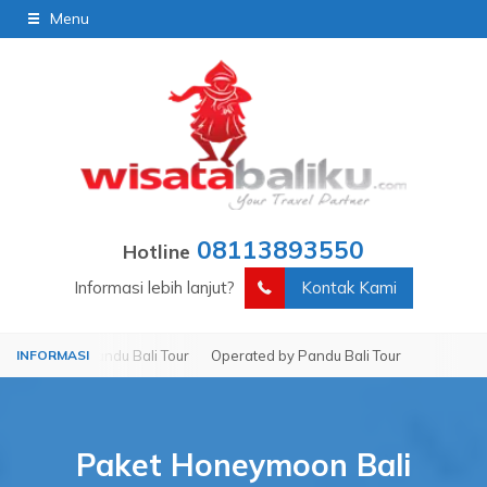
Menu
08113893550
Hotline
Informasi lebih lanjut?
Kontak Kami
ed by Pandu Bali Tour
Operated by Pandu Bali Tour
Paket Honeymoon Bali