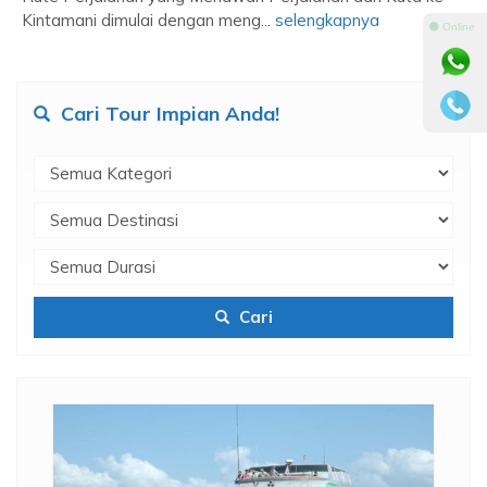
Kintamani dimulai dengan meng...
selengkapnya
⚫ Online
Cari Tour Impian Anda!
Cari
skon