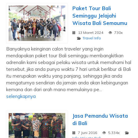
Paket Tour Bali
Seminggu Jelajahi
Wisata Bali Semaumu
13 Maret 2024
730x
Travel Info
Banyaknya keinginan calon traveler yang ingin
mendapakan paket tour Bali seminggu membangkitkan
adrenalin kami sebagai pelaku wisata untuk memahami hal
tersebut, jika anda punya waktu 7 hari untuk berlibur di Bali
itu merupakan waktu yang panjang, sehingga jika anda
mengaturnya sendirian da jamain anda akan kebingungan
kemana dan dari arah mana memulainya pe...
selengkapnya
Jasa Pemandu Wisata
di Bali
7 Juni 2016
5.334x