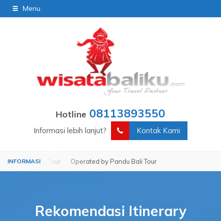
Menu
08113893550
Hotline
Informasi lebih lanjut?
Kontak Kami
Bali Tour
Operated by Pandu Bali Tour
Rekomendasi Itinerary