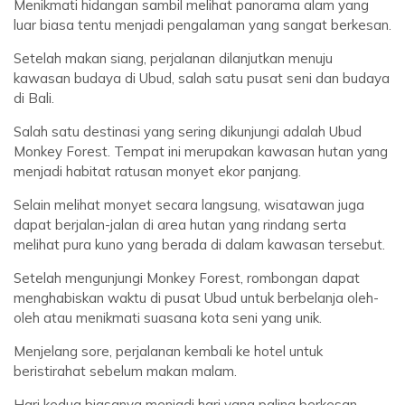
Menikmati hidangan sambil melihat panorama alam yang
luar biasa tentu menjadi pengalaman yang sangat berkesan.
Setelah makan siang, perjalanan dilanjutkan menuju
kawasan budaya di Ubud, salah satu pusat seni dan budaya
di Bali.
Salah satu destinasi yang sering dikunjungi adalah
Ubud
Monkey Forest
. Tempat ini merupakan kawasan hutan yang
menjadi habitat ratusan monyet ekor panjang.
Selain melihat monyet secara langsung, wisatawan juga
dapat berjalan-jalan di area hutan yang rindang serta
melihat pura kuno yang berada di dalam kawasan tersebut.
Setelah mengunjungi Monkey Forest, rombongan dapat
menghabiskan waktu di pusat Ubud untuk berbelanja oleh-
oleh atau menikmati suasana kota seni yang unik.
Menjelang sore, perjalanan kembali ke hotel untuk
beristirahat sebelum makan malam.
Hari kedua biasanya menjadi hari yang paling berkesan