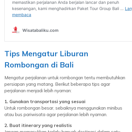
Tips Mengatur Liburan
Rombongan di Bali
Mengatur perjalanan untuk rombongan tentu membutuhkan
persiapan yang matang. Berikut beberapa tips agar
perjalanan menjadi lebih nyaman:
1. Gunakan transportasi yang sesuai
Untuk rombongan besar, sebaiknya menggunakan minibus
atau bus pariwisata agar perjalanan lebih nyaman.
2. Buat itinerary yang realistis
Jangan memasukkan terlalu banyak destinasi dalam satu