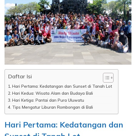
Daftar Isi
Hari Pertama: Kedatangan dan Sunset di Tanah Lot
Hari Kedua: Wisata Alam dan Budaya Bali
Hari Ketiga: Pantai dan Pura Uluwatu
Tips Mengatur Liburan Rombongan di Bali
Hari Pertama: Kedatangan dan
Sunset di Tanah Lot