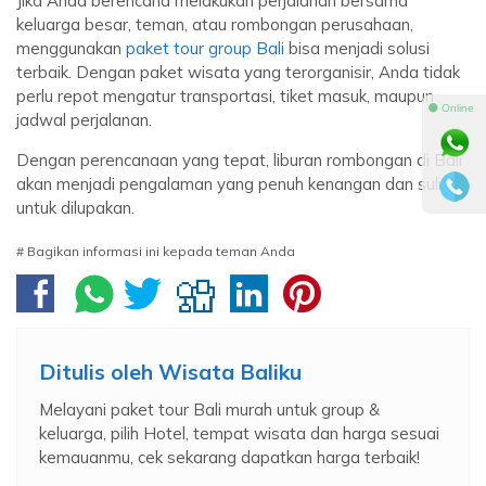
Jika Anda berencana melakukan perjalanan bersama
keluarga besar, teman, atau rombongan perusahaan,
menggunakan
paket tour group Bali
bisa menjadi solusi
terbaik. Dengan paket wisata yang terorganisir, Anda tidak
perlu repot mengatur transportasi, tiket masuk, maupun
⚫ Online
jadwal perjalanan.
Dengan perencanaan yang tepat, liburan rombongan di Bali
akan menjadi pengalaman yang penuh kenangan dan sulit
untuk dilupakan.
# Bagikan informasi ini kepada teman Anda
Ditulis oleh
Wisata Baliku
Melayani paket tour Bali murah untuk group &
keluarga, pilih Hotel, tempat wisata dan harga sesuai
kemauanmu, cek sekarang dapatkan harga terbaik!