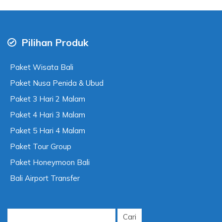
Pilihan Produk
Paket Wisata Bali
Paket Nusa Penida & Ubud
Paket 3 Hari 2 Malam
Paket 4 Hari 3 Malam
Paket 5 Hari 4 Malam
Paket Tour Group
Paket Honeymoon Bali
Bali Airport Transfer
Cari