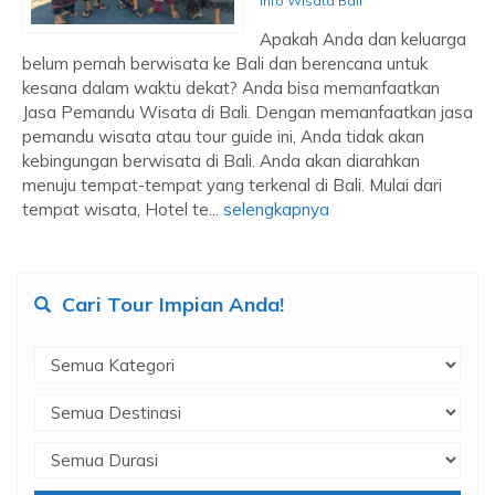
Info Wisata Bali
Apakah Anda dan keluarga
belum pernah berwisata ke Bali dan berencana untuk
kesana dalam waktu dekat? Anda bisa memanfaatkan
Jasa Pemandu Wisata di Bali. Dengan memanfaatkan jasa
pemandu wisata atau tour guide ini, Anda tidak akan
kebingungan berwisata di Bali. Anda akan diarahkan
menuju tempat-tempat yang terkenal di Bali. Mulai dari
tempat wisata, Hotel te...
selengkapnya
Cari Tour Impian Anda!