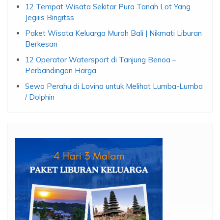
Lengkap & Realistis
12 Tempat Wisata Sekitar Pura Tanah Lot Yang
Jegiiis Bingitss
Paket Wisata Keluarga Murah Bali | Nikmati Liburan
Berkesan
12 Operator Watersport di Tanjung Benoa –
Perbandingan Harga
Sewa Perahu di Lovina untuk Melihat Lumba-Lumba
/ Dolphin