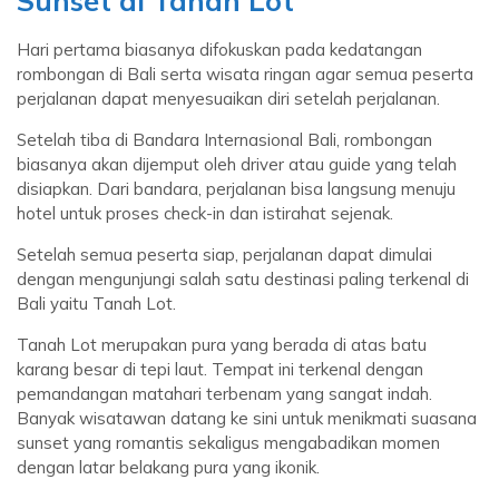
Hari pertama biasanya difokuskan pada kedatangan
rombongan di Bali serta wisata ringan agar semua peserta
perjalanan dapat menyesuaikan diri setelah perjalanan.
Setelah tiba di Bandara Internasional Bali, rombongan
biasanya akan dijemput oleh driver atau guide yang telah
disiapkan. Dari bandara, perjalanan bisa langsung menuju
hotel untuk proses check-in dan istirahat sejenak.
Setelah semua peserta siap, perjalanan dapat dimulai
dengan mengunjungi salah satu destinasi paling terkenal di
Bali yaitu
Tanah Lot
.
Tanah Lot merupakan pura yang berada di atas batu
karang besar di tepi laut. Tempat ini terkenal dengan
pemandangan matahari terbenam yang sangat indah.
Banyak wisatawan datang ke sini untuk menikmati suasana
sunset yang romantis sekaligus mengabadikan momen
dengan latar belakang pura yang ikonik.