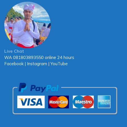
Live Chat
WA
081803893550
online 24 hours
Facebook
|
Instagram
|
YouTube