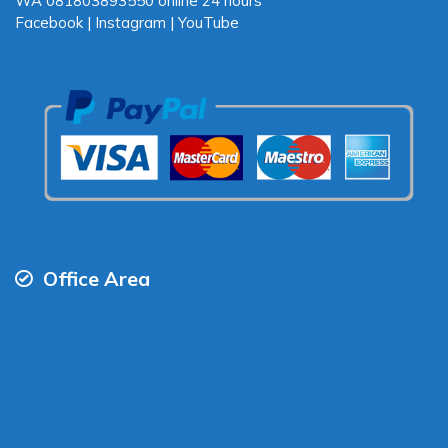
WA
081803893550
online 24 hours
Facebook
|
Instagram
|
YouTube
Office Area