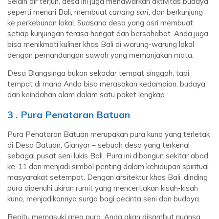
Selain air terjun, desa ini juga menawarkan aktivitas budaya
seperti menari Bali, membuat
canang sari
, dan berkunjung
ke perkebunan lokal. Suasana desa yang asri membuat
setiap kunjungan terasa hangat dan bersahabat. Anda juga
bisa menikmati kuliner khas Bali di warung-warung lokal
dengan pemandangan sawah yang memanjakan mata.
Desa Blangsinga bukan sekadar tempat singgah, tapi
tempat di mana Anda bisa merasakan kedamaian, budaya,
dan keindahan alam dalam satu paket lengkap.
3 . Pura Penataran Batuan
Pura Penataran Batuan merupakan pura kuno yang terletak
di Desa Batuan, Gianyar – sebuah desa yang terkenal
sebagai pusat seni lukis Bali. Pura ini dibangun sekitar abad
ke-11 dan menjadi simbol penting dalam kehidupan spiritual
masyarakat setempat. Dengan arsitektur khas Bali, dinding
pura dipenuhi ukiran rumit yang menceritakan kisah-kisah
kuno, menjadikannya surga bagi pecinta seni dan budaya.
Begitu memasuki area pura, Anda akan disambut nuansa