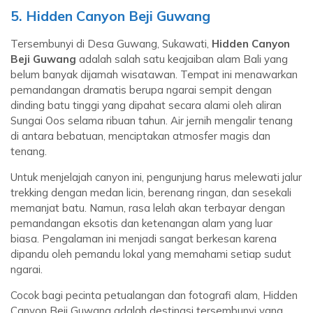
5. Hidden Canyon Beji Guwang
Tersembunyi di Desa Guwang, Sukawati,
Hidden Canyon
Beji Guwang
adalah salah satu keajaiban alam Bali yang
belum banyak dijamah wisatawan. Tempat ini menawarkan
pemandangan dramatis berupa ngarai sempit dengan
dinding batu tinggi yang dipahat secara alami oleh aliran
Sungai Oos selama ribuan tahun. Air jernih mengalir tenang
di antara bebatuan, menciptakan atmosfer magis dan
tenang.
Untuk menjelajah canyon ini, pengunjung harus melewati jalur
trekking dengan medan licin, berenang ringan, dan sesekali
memanjat batu. Namun, rasa lelah akan terbayar dengan
pemandangan eksotis dan ketenangan alam yang luar
biasa. Pengalaman ini menjadi sangat berkesan karena
dipandu oleh pemandu lokal yang memahami setiap sudut
ngarai.
Cocok bagi pecinta petualangan dan fotografi alam, Hidden
Canyon Beji Guwang adalah destinasi tersembunyi yang