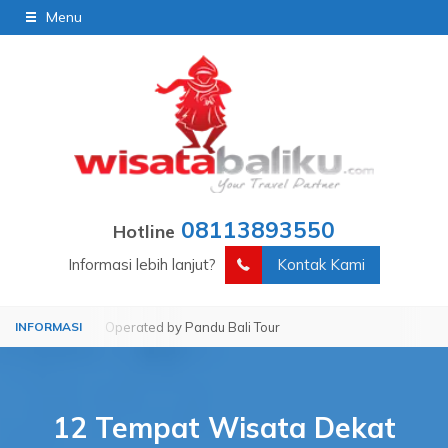
Menu
08113893550
Hotline
Informasi lebih lanjut?
Kontak Kami
our
Operated by Pandu Bali Tour
12 Tempat Wisata Dekat