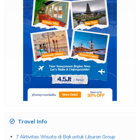
Travel Info
7 Aktivitas Wisata di Bali untuk Liburan Group