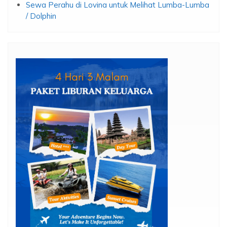
Sewa Perahu di Lovina untuk Melihat Lumba-Lumba
/ Dolphin