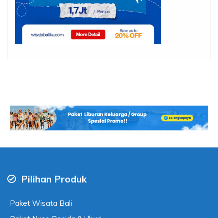
Pilihan Produk
Paket Wisata Bali