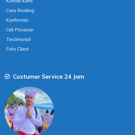
Kontak Kami
Cara Booking
Konfirmasi
Cek Pesanan
Testimonial
Foto Client
Costumer Service 24 Jam