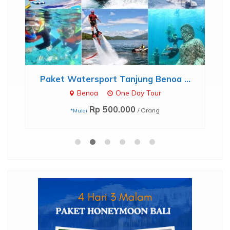
enoa ...
Paket Tour Bali 6 Hari 5 Malam F...
ur
Bali
6 Hari 5 Malam
Rp 2.550.000
ng
/ Orang
*Mulai