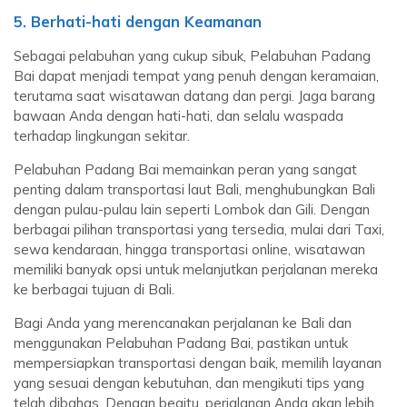
5.
Berhati-hati dengan Keamanan
Sebagai pelabuhan yang cukup sibuk, Pelabuhan Padang
Bai dapat menjadi tempat yang penuh dengan keramaian,
terutama saat wisatawan datang dan pergi. Jaga barang
bawaan Anda dengan hati-hati, dan selalu waspada
terhadap lingkungan sekitar.
Pelabuhan Padang Bai memainkan peran yang sangat
penting dalam transportasi laut Bali, menghubungkan Bali
dengan pulau-pulau lain seperti Lombok dan Gili. Dengan
berbagai pilihan transportasi yang tersedia, mulai dari Taxi,
sewa kendaraan, hingga transportasi online, wisatawan
memiliki banyak opsi untuk melanjutkan perjalanan mereka
ke berbagai tujuan di Bali.
Bagi Anda yang merencanakan perjalanan ke Bali dan
menggunakan Pelabuhan Padang Bai, pastikan untuk
mempersiapkan transportasi dengan baik, memilih layanan
yang sesuai dengan kebutuhan, dan mengikuti tips yang
telah dibahas. Dengan begitu, perjalanan Anda akan lebih