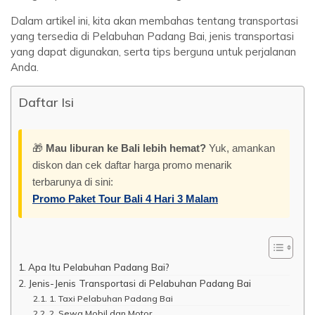
Dalam artikel ini, kita akan membahas tentang transportasi
yang tersedia di Pelabuhan Padang Bai, jenis transportasi
yang dapat digunakan, serta tips berguna untuk perjalanan
Anda.
Daftar Isi
🎁
Mau liburan ke Bali lebih hemat?
Yuk, amankan
diskon dan cek daftar harga promo menarik
terbarunya di sini:
Promo Paket Tour Bali 4 Hari 3 Malam
Apa Itu Pelabuhan Padang Bai?
Jenis-Jenis Transportasi di Pelabuhan Padang Bai
1. Taxi Pelabuhan Padang Bai
2. Sewa Mobil dan Motor