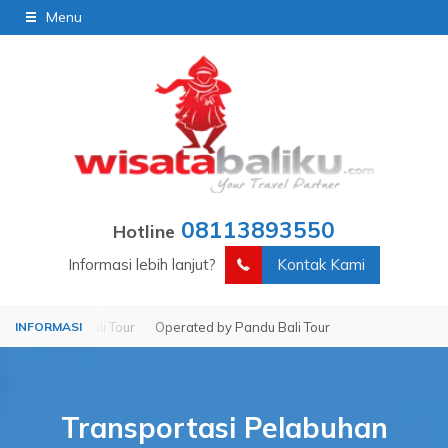
Menu
08113893550
Hotline
Informasi lebih lanjut?
Kontak Kami
ndu Bali Tour
Operated by Pandu Bali Tour
Transportasi Pelabuhan