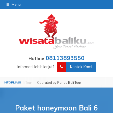
Menu
08113893550
Hotline
Informasi lebih lanjut?
Kontak Kami
u Bali Tour
Operated by Pandu Bali Tour
Paket honeymoon Bali 6