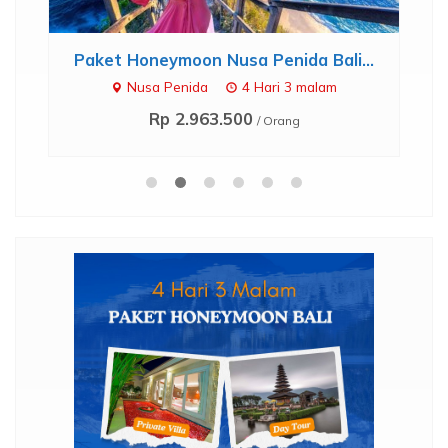
..
Tiket Melihat Dolphin Lovina - G...
Lovina
One Day Tour
Rp 97.000
/ Orang
*Mulai