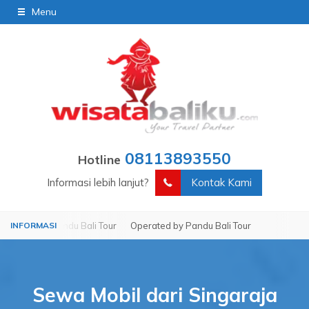
Menu
08113893550
Hotline
Informasi lebih lanjut?
Kontak Kami
d by Pandu Bali Tour
Operated by Pandu Bali Tour
Sewa Mobil dari Singaraja